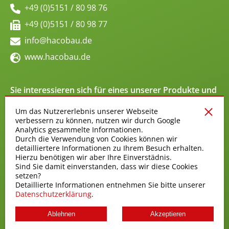
+49 (0)5151 / 80 98 76
+49 (0)5151 / 80 98 77
info@hacobau.de
www.hacobau.de
Sie interessieren sich für eines unserer Produkte und
wünschen ein Angebot?
Um das Nutzererlebnis unserer Webseite
verbessern zu können, nutzen wir durch Google
ANGEBOT ANFRAGEN
Analytics gesammelte Informationen.
Durch die Verwendung von Cookies können wir
detailliertere Informationen zu Ihrem Besuch erhalten.
Datenschutz
Hierzu benötigen wir aber Ihre Einverstädnis.
Impressum
Sind Sie damit einverstanden, dass wir diese Cookies
AGB
setzen?
Detaillierte Informationen entnehmen Sie bitte unserer
Datenschutzerklärung
.
Ablehnen
Akzeptieren