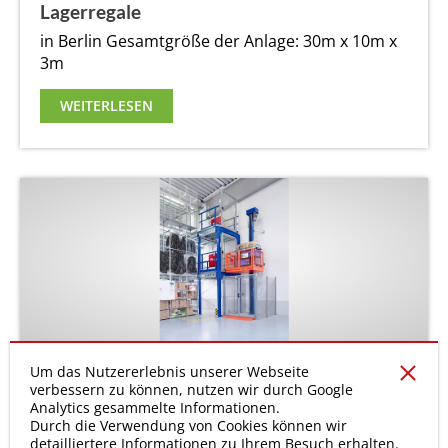
Lagerregale
in Berlin
Gesamtgröße der Anlage: 30m x 10m x
3m
WEITERLESEN
Lastenaufzug / Materialaufzug Regalanlage
Um das Nutzererlebnis unserer Webseite
verbessern zu können, nutzen wir durch Google
Stadtwerke
Analytics gesammelte Informationen.
Durch die Verwendung von Cookies können wir
in Springe
Gesamtgröße der Anlage: 8m Höhe
detailliertere Informationen zu Ihrem Besuch erhalten.