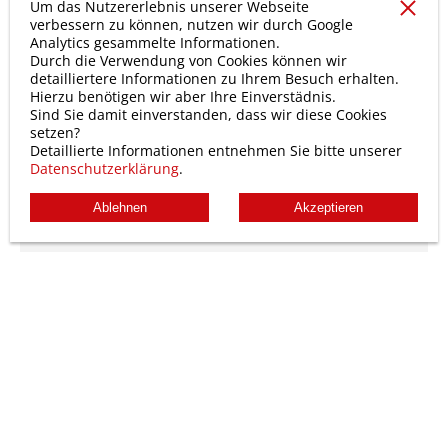
Um das Nutzererlebnis unserer Webseite
verbessern zu können, nutzen wir durch Google
Analytics gesammelte Informationen.
Durch die Verwendung von Cookies können wir
detailliertere Informationen zu Ihrem Besuch erhalten.
Hierzu benötigen wir aber Ihre Einverstädnis.
Sind Sie damit einverstanden, dass wir diese Cookies
setzen?
Detaillierte Informationen entnehmen Sie bitte unserer
Datenschutzerklärung
.
Ablehnen
Akzeptieren
Lagertrennwände
Ein Anruf genügt:
Kostenfreie, freundliche und kompetente
Beratung vor Ort oder telefonisch entsprechend
vorhandener Platz-Verfügbarkeiten inkl. Angebot
und Entwurf (CAD - Objektplanung für) mit
Festpreisgarantie.